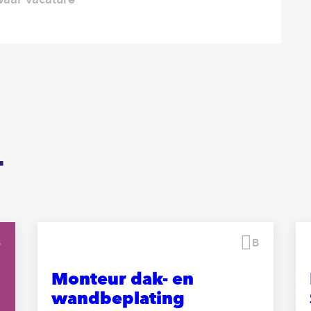
T
Bewaren
Bewaren
Monteur dak- en
wandbeplating