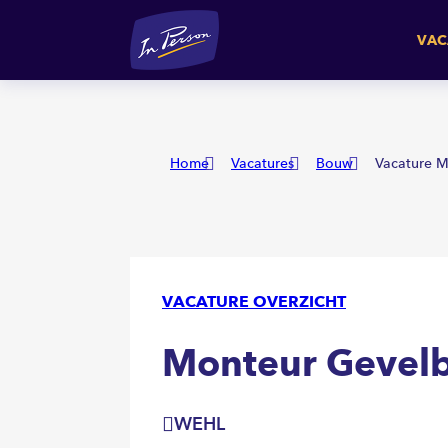
Monteur Gevelbeplating
VAC
Home
Vacatures
Bouw
Vacature M
VACATURE OVERZICHT
Monteur Gevelb
WEHL