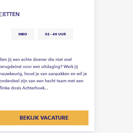
DOET
ETTEN
B
MBO
32 - 40 UUR
36
Ben jij een echte doener die niet snel
Ben jij han
terugdeinst voor een uitdaging? Werk jij
baan waar j
nauwkeurig, houd je van aanpakken en wil je
functioneel 
onderdeel zijn van een hecht team met een
Doetinchem
flinke dosis Achterhoek...
Kitter die tr
BEKIJK VACATURE