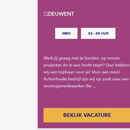
ZIEUWENT
 UUR
MBO
32 - 40 UUR
Werk jij graag met je handen, op mooie
urig en
projecten én in een hecht team? Dan hebben
n
wij een topbaan voor je! Voor een mooi
anten door
Achterhoeks bedrijf zijn wij op zoek naar een
met een
montagemedewerker die ...
E
BEKIJK VACATURE