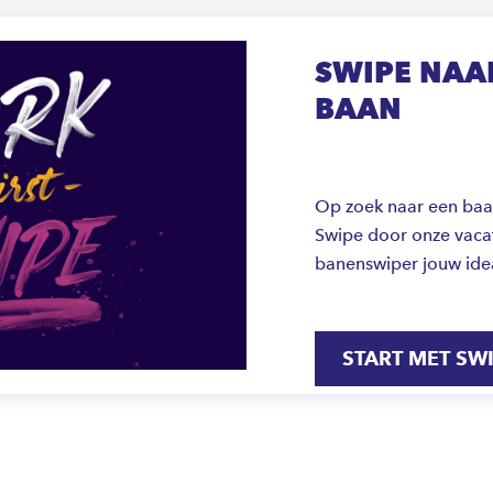
SWIPE NAAR
BAAN
Op zoek naar een baan 
Swipe door onze vacat
banenswiper jouw ide
START MET SW