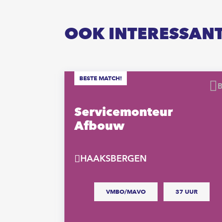
OOK INTERESSAN
BESTE MATCH!
Bewaren
tage
Servicemonteur
Afbouw
HAAKSBERGEN
 UUR
VMBO/MAVO
37 UUR