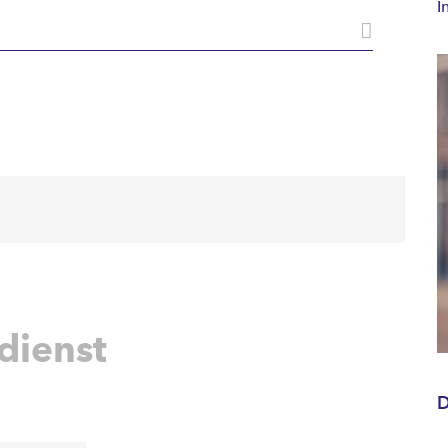
I
dienst
D