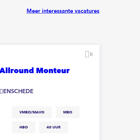
Meer interessante vacatures
Bewaren
Allround Monteur
Funder
ENSCHEDE
WIERD
VMBO/MAVO
MBO
M
HBO
40 UUR
Ben jij hand