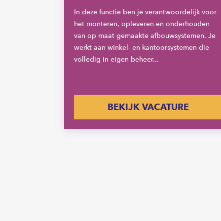
onderweg
In deze functie ben je verantwoordelijk voor
men met je
het monteren, opleveren en onderhouden
 en
van op maat gemaakte afbouwsystemen. Je
zieningen.
werkt aan winkel- en kantoorsystemen die
volledig in eigen beheer...
E
BEKIJK VACATURE