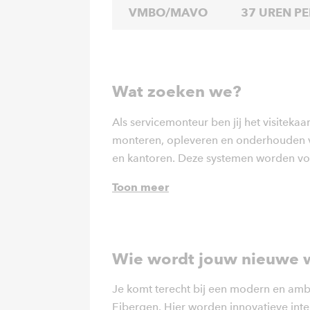
VMBO/MAVO
37 UREN P
Wat zoeken we?
Als servicemonteur ben jij het visitekaar
monteren, opleveren en onderhouden 
en kantoren. Deze systemen worden vo
en geïnstalleerd, waardoor je werkt a
Toon meer
Wie wordt jouw nieuwe 
Je komt terecht bij een modern en ambi
Eibergen. Hier worden innovatieve int