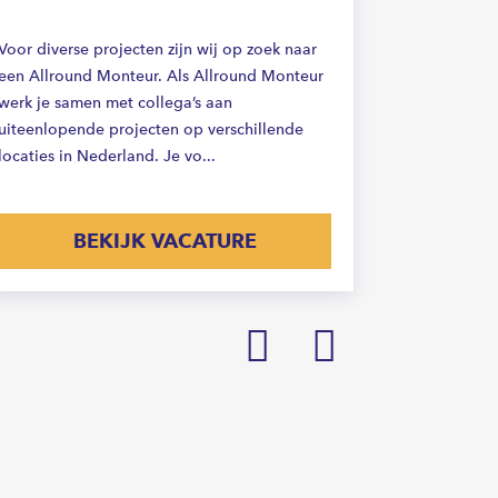
graag buite
Voor diverse projecten zijn wij op zoek naar
perfecte ba
een Allround Monteur. Als Allround Monteur
Funderingsin
werk je samen met collega’s aan
projecten va
uiteenlopende projecten op verschillende
locaties in Nederland. Je vo...
BEKIJK VACATURE
Prev
Next