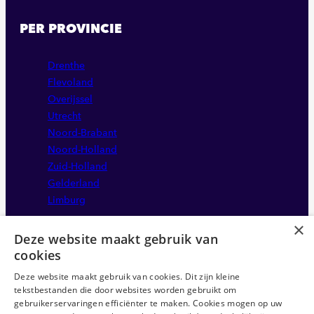
PER PROVINCIE
Drenthe
Flevoland
Overijssel
Utrecht
Noord-Brabant
Noord-Holland
Zuid-Holland
Gelderland
Limburg
×
Deze website maakt gebruik van
cookies
Deze website maakt gebruik van cookies. Dit zijn kleine
tekstbestanden die door websites worden gebruikt om
gebruikerservaringen efficiënter te maken. Cookies mogen op uw