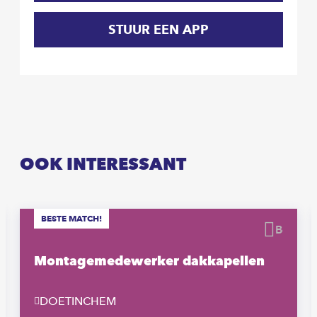
STUUR EEN APP
OOK INTERESSANT
BESTE MATCH!
waren
Beware
Montagemedewerker dakkapellen
DOETINCHEM