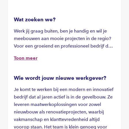
Wat zoeken we?
Werk jij graag buiten, ben je handig en wil je
meebouwen aan mooie projecten in de regio?
Voor een groeiend en professioneel bedrijf dat
gespecialiseerd is in het maken en monteren
Toon meer
van aluminium kozijnen, ramen en deuren, zijn
wij op zoek naar een Montagemedewerker
Buitendienst. Je gaat werken in een hecht team
Wie wordt jouw nieuwe werkgever?
waar kwaliteit en vakmanschap voorop staan.
Je komt te werken bij een modern en innovatief
bedrijf dat al jaren actief is in de gevelbouw. Ze
leveren maatwerkoplossingen voor zowel
nieuwbouw als renovatieprojecten, waarbij
vakmanschap en klanttevredenheid altijd
voorop staan. Het team is klein genoeg voor