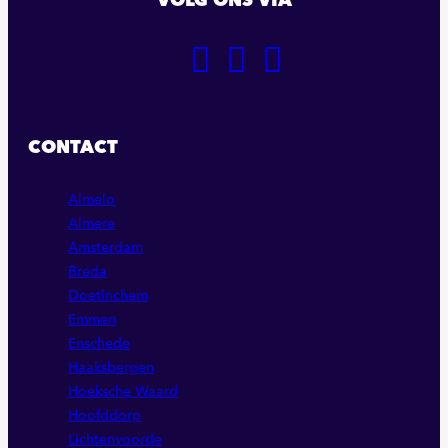
GA
GA
GA
NAAR
NAAR
NAAR
ONZE
ONZE
ONZE
FACEBOOK
LINKEDIN
INSTAGRAM
CONTACT
PAGINA
PAGINA
PAGINA
Almelo
Almere
Amsterdam
Breda
Doetinchem
Emmen
Enschede
Haaksbergen
Hoeksche Waard
Hoofddorp
Lichtenvoorde