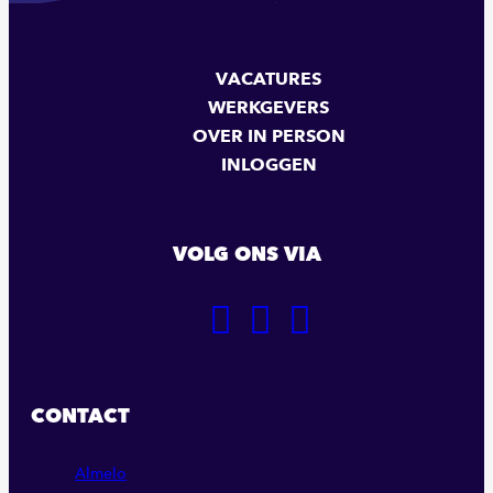
VACATURES
WERKGEVERS
OVER IN PERSON
INLOGGEN
VOLG ONS VIA
GA
GA
GA
NAAR
NAAR
NAAR
ONZE
ONZE
ONZE
FACEBOOK
LINKEDIN
INSTAGRAM
CONTACT
PAGINA
PAGINA
PAGINA
Almelo