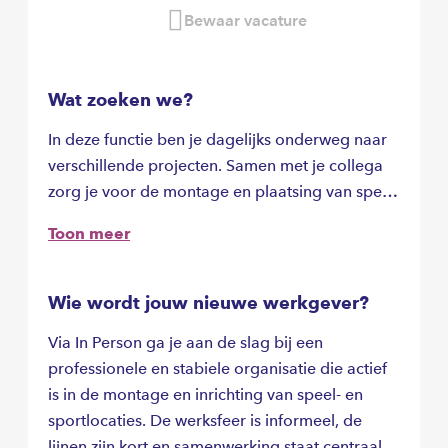
Bewaar vacature
Wat zoeken we?
In deze functie ben je dagelijks onderweg naar
verschillende projecten. Samen met je collega
zorg je voor de montage en plaatsing van speel-
en sportvoorzieningen. Je werkt met
Toon meer
verschillende materialen en moderne
hulpmiddelen en zorgt ervoor dat alles netjes,
veilig en volgens afspraak wordt opgeleverd.
Wie wordt jouw nieuwe werkgever?
Geen dag is hetzelfde en je ziet direct het
Via In Person ga je aan de slag bij een
resultaat van je werk.
professionele en stabiele organisatie die actief
is in de montage en inrichting van speel- en
sportlocaties. De werksfeer is informeel, de
lijnen zijn kort en samenwerking staat centraal.