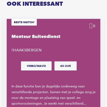
OOK INTERESSANT
BESTE MATCH!
waren
Beware
Monteur Buitendienst
HAAKSBERGEN
VMBO/MAVO
40 UUR
In deze functie ben je dagelijks onderweg naar
verschillende projecten. Samen met je collega zorg je
voor de montage en plaatsing van speel- en
sportvoorzieningen. Je werkt met verschillend...