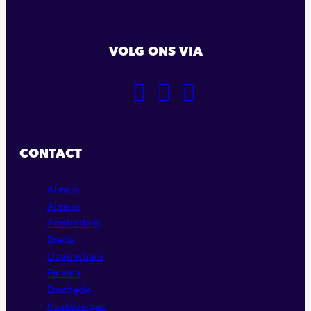
VOLG ONS VIA
GA
GA
GA
NAAR
NAAR
NAAR
ONZE
ONZE
ONZE
FACEBOOK
LINKEDIN
INSTAGRAM
CONTACT
PAGINA
PAGINA
PAGINA
Almelo
Almere
Amsterdam
Breda
Doetinchem
Emmen
Enschede
Haaksbergen