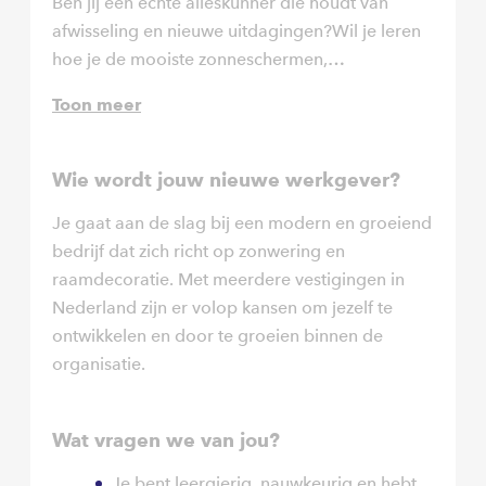
Ben jij een echte alleskunner die houdt van
afwisseling en nieuwe uitdagingen?Wil je leren
hoe je de mooiste zonneschermen,
terrasoverkappingen en screens professioneel
Toon meer
installeert? Dan zijn wij op zoek naar jou!
Wie wordt jouw nieuwe werkgever?
Je gaat aan de slag bij een modern en groeiend
bedrijf dat zich richt op zonwering en
raamdecoratie. Met meerdere vestigingen in
Nederland zijn er volop kansen om jezelf te
ontwikkelen en door te groeien binnen de
organisatie.
Wat vragen we van jou?
Je bent leergierig, nauwkeurig en hebt