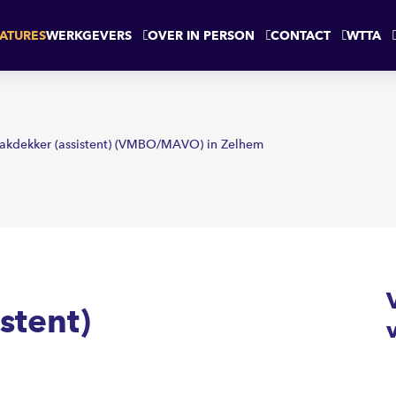
HEM
ATURES
WERKGEVERS
OVER IN PERSON
CONTACT
WTTA
akdekker (assistent) (VMBO/MAVO) in Zelhem
stent)