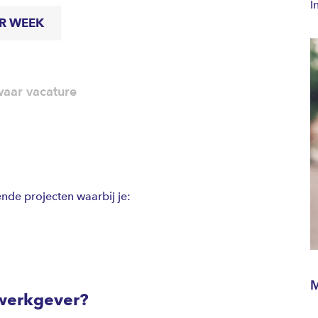
I
ER WEEK
aar vacature
nde projecten waarbij je:
M
werkgever?