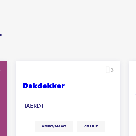
T
Bewaren
Bewaren
Dakdekker
AERDT
VMBO/MAVO
40 UUR