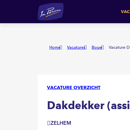
Dakdekker (assistent)
ZEL
VAC
Home
Vacatures
Bouw
Vacature D
VACATURE OVERZICHT
Dakdekker (assi
ZELHEM