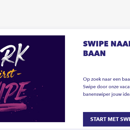
SWIPE NAAR
BAAN
Op zoek naar een baan 
Swipe door onze vacat
banenswiper jouw ide
START MET SW