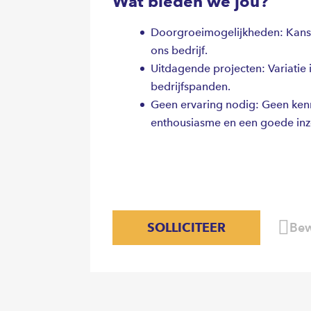
Wat bieden we jou?
Doorgroeimogelijkheden: Kanse
ons bedrijf.
Uitdagende projecten: Variatie i
bedrijfspanden.
Geen ervaring nodig: Geen ke
enthousiasme en een goede inzet
SOLLICITEER
Bew