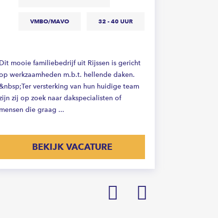
VMBO/MAVO
32 - 40 UUR
Ben jij op 
dagelijks b
van Nederl
toonaangeve
Dit mooie familiebedrijf uit Rijssen is gericht
gevelonderh
op werkzaamheden m.b.t. hellende daken.
&nbsp;Ter versterking van hun huidige team
zijn zij op zoek naar dakspecialisten of
mensen die graag ...
BEKIJK VACATURE
Prev
Next