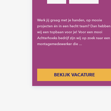
rbij je
urzaming
Werk jij graag met je handen, op mooie
projecten én in een hecht team? Dan hebben
 en
wij een topbaan voor je! Voor een mooi
naar en...
Achterhoeks bedrijf zijn wij op zoek naar een
montagemedewerker die ...
E
BEKIJK VACATURE