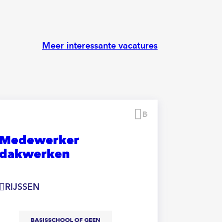
Meer interessante vacatures
Bewaren
Medewerker
(Leerl
dakwerken
ZELHE
RIJSSEN
M
BASISSCHOOL OF GEEN