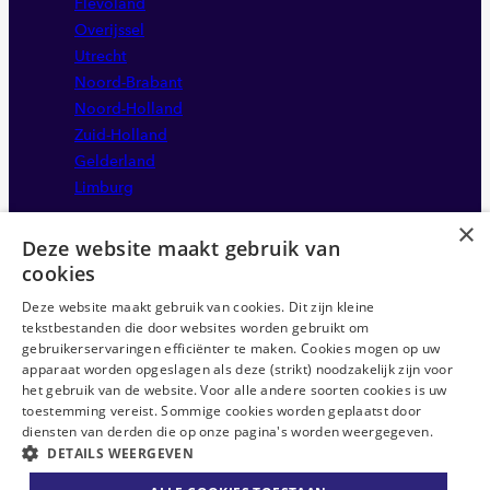
Flevoland
Overijssel
Utrecht
Noord-Brabant
Noord-Holland
Zuid-Holland
Gelderland
Limburg
×
Deze website maakt gebruik van
cookies
Deze website maakt gebruik van cookies. Dit zijn kleine
tekstbestanden die door websites worden gebruikt om
gebruikerservaringen efficiënter te maken. Cookies mogen op uw
apparaat worden opgeslagen als deze (strikt) noodzakelijk zijn voor
Disclaimer
het gebruik van de website. Voor alle andere soorten cookies is uw
Sitemap
toestemming vereist. Sommige cookies worden geplaatst door
Privacystatement
diensten van derden die op onze pagina's worden weergegeven.
DETAILS WEERGEVEN
Anti-discriminatie statement
ABU CAO