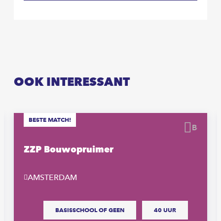
OOK INTERESSANT
BESTE MATCH!
waren
Beware
ZZP Bouwopruimer
AMSTERDAM
BASISSCHOOL OF GEEN
40 UUR