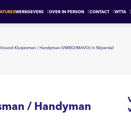
ndyman
NIJVERDAL
ATURES
WERKGEVERS
OVER IN PERSON
CONTACT
WTTA
llround Klusjesman / Handyman (VMBO/MAVO) in Nijverdal
esman / Handyman