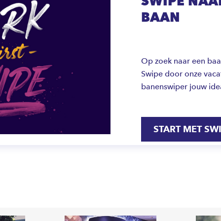
SWIPE NAAR
BAAN
Op zoek naar een baan 
Swipe door onze vacat
banenswiper jouw ide
START MET SW