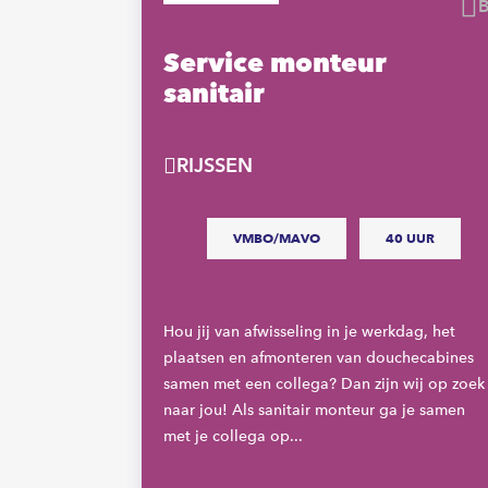
Bewaren
or
Service monteur
sanitair
RIJSSEN
VMBO/MAVO
40 UUR
Hou jij van afwisseling in je werkdag, het
t,
plaatsen en afmonteren van douchecabines
 het
samen met een collega? Dan zijn wij op zoek
en
naar jou! Als sanitair monteur ga je samen
met je collega op...
e