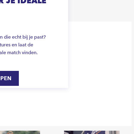
 JE IDEALE
die echt bij je past?
ures en laat de
ale match vinden.
IPEN