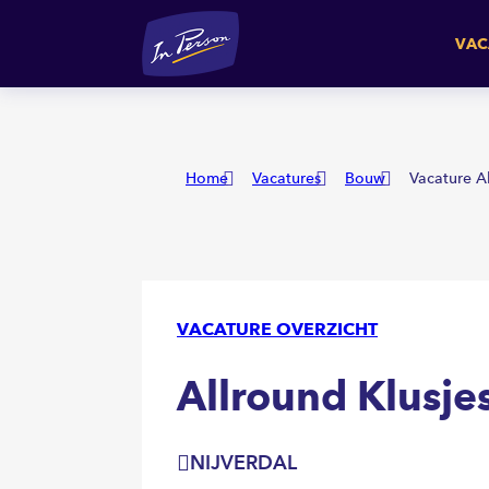
Allround Klusjesman / Ha
VAC
Home
Vacatures
Bouw
Vacature A
VACATURE OVERZICHT
Allround Klusj
NIJVERDAL