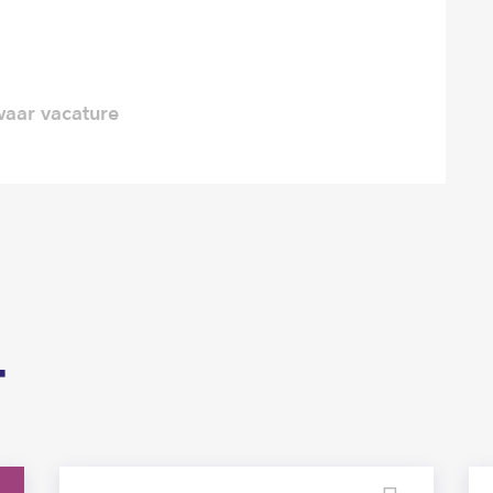
aar vacature
T