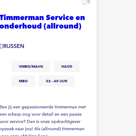
Bewaren
Timmerman Service en
Mede
onderhoud (allround)
dakw
RIJSSEN
RIJSSE
VMBO/MAVO
HAVO
B
MBO
32 - 40 UUR
V
Ben jij een gepassioneerde timmerman met
Dit mooie fa
een scherp oog voor detail en een passie
op werkzaa
voor service? Dan is onze opdrachtgever
&nbsp;Ter v
opzoek naar jou! Als (allround) timmerman
zijn zij op 