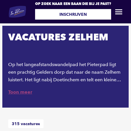
OP ZOEK NAAR EEN BAAN DIE BIJ JE PAST?
INSCHRIJVEN
VACATURES ZELHEM
Op het langeafstandswandelpad het Pieterpad ligt
een prachtig Gelders dorp dat naar de naam Zelhem
luistert. Het ligt nabij Doetinchem en telt een kleine
9000 inwoners. Wellicht ken je Zelhem vanwege het
Toon meer
Mega Piraten Festijn wat er jaarlijks wordt gehouden,
maar er zijn ook andere evenementen de moeite
waard, zoals de Zelhemse Septemberfeesten en
Oosterwijkse Pinksterfeesten. In 2016 deed zelfs de
315
vacatures
Giro d'Italia Zelhem aan. Normaal gesproken is het er