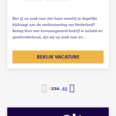
Ben jij op zoek naar een baan waarbij je dagelijks
bijdraagt aan de verduurzaming van Nederland?
&nbsp;Voor een toonaangevend bedrijf in isolatie en
gevelonderhoud, zijn wij op zoek naar en...
BEKIJK VACATURE
Vorige
Volgende
1
2
3
4
...
40