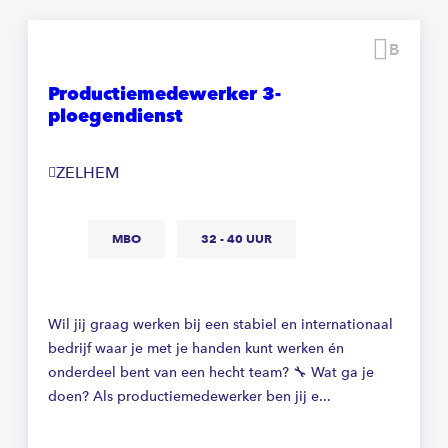
echter rustig en in de omgeving is het prachtig
wandelen en fietsen.
Beware
Productiemedewerker 3-
ploegendienst
ZELHEM
MBO
32 - 40 UUR
Wil jij graag werken bij een stabiel en internationaal
bedrijf waar je met je handen kunt werken én
onderdeel bent van een hecht team? 🔧 Wat ga je
doen? Als productiemedewerker ben jij e...