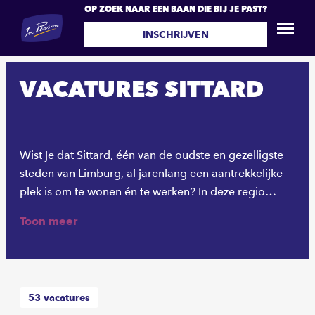
OP ZOEK NAAR EEN BAAN DIE BIJ JE PAST?
INSCHRIJVEN
VACATURES SITTARD
Wist je dat Sittard, één van de oudste en gezelligste
steden van Limburg, al jarenlang een aantrekkelijke
plek is om te wonen én te werken? In deze regio
draait het om aanpakken, samenwerken en
Toon meer
vooruitdenken. Of je nu op zoek bent naar een baan
in de logistiek, productie, techniek of administratie —
in Sittard en omgeving liggen volop kansen. En wij
helpen je daar graag bij.
53
vacatures