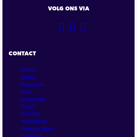
VOLG ONS VIA
GA
GA
GA
NAAR
NAAR
NAAR
ONZE
ONZE
ONZE
FACEBOOK
LINKEDIN
INSTAGRAM
CONTACT
PAGINA
PAGINA
PAGINA
Almelo
Almere
Amsterdam
Breda
Doetinchem
Emmen
Enschede
Haaksbergen
Hoeksche Waard
Hoofddorp