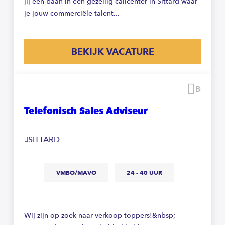
jij een baan in een gezellig callcenter in Sittard waar
je jouw commerciële talent...
BEKIJK VACATURE
Beware
Telefonisch Sales Adviseur
SITTARD
VMBO/MAVO
24 - 40 UUR
Wij zijn op zoek naar verkoop toppers!&nbsp;