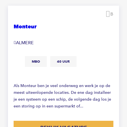
technische installaties kunnen bouwen, onderhouden
en repareren. Ook moet je in staat zijn om storingen
Beware
op te lossen en machines te installeren of
moderniseren.
Monteur
ALMERE
MBO
40 UUR
Als Monteur ben je veel onderweg en werk je op de
meest uiteenlopende locaties. De ene dag installeer
je een systeem op een schip, de volgende dag los je
een storing op in een supermarkt of...