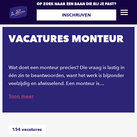
OP ZOEK NAAR EEN BAAN DIE BIJ JE PAST?
INSCHRIJVEN
VACATURES MONTEUR
Wat doet een monteur precies? Die vraag is lastig in
één zin te beantwoorden, want het werk is bijzonder
veelzijdig en afwisselend. Een monteur is
verantwoordelijk voor de uitvoer van technische
Toon meer
werkzaamheden, bijvoorbeeld in een fabriek, garage
of bedrijf dat met techniek te maken heeft. Het is een
brede job die in veel verschillende branches
terugkomt. Technische kennis en een goede
154
vacatures
vooropleiding zijn vereist, want je moet zelfstandig