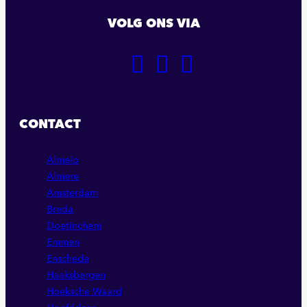
VOLG ONS VIA
GA
GA
GA
NAAR
NAAR
NAAR
ONZE
ONZE
ONZE
FACEBOOK
LINKEDIN
INSTAGRAM
CONTACT
PAGINA
PAGINA
PAGINA
Almelo
Almere
Amsterdam
Breda
Doetinchem
Emmen
Enschede
Haaksbergen
Hoeksche Waard